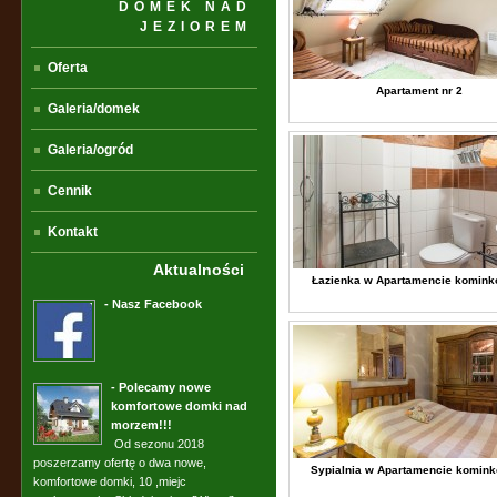
DOMEK NAD
JEZIOREM
Oferta
Apartament nr 2
Galeria/domek
Galeria/ogród
Cennik
Kontakt
Aktualności
Łazienka w Apartamencie komin
- Nasz Facebook
- Polecamy nowe
komfortowe domki nad
morzem!!!
Od sezonu 2018
poszerzamy ofertę o dwa nowe,
Sypialnia w Apartamencie komin
komfortowe domki, 10 ,miejc