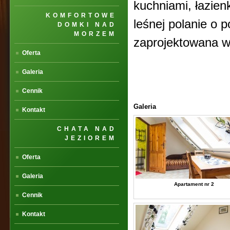
kuchniami, łazie
KOMFORTOWE
leśnej polanie o 
DOMKI NAD
MORZEM
zaprojektowana w 
Oferta
Galeria
Cennik
Galeria
Kontakt
CHATA NAD
JEZIOREM
Oferta
Galeria
Apartament nr 2
Cennik
Kontakt